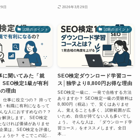
29日
2026年3月29日
試験のポイント
試験のポイント
事に聞いてみた「就
SEO検定ダウンロード学習コー
」SEO検定1級が有利
ス│独学より8,800円お得な理由
つの理由
SEO検定一級に、一発で合格する方法
ありますか？ SEO検定一級の受験料は
は、仕事に役立つの？ 持って
8,800円（税込）で、安くはありませ
活・転職に有利になるって
ん。覚えることも多く、試験範囲が広
どんな人におすすめなの？？
いため、自信が持てない人も多いでし
を解決します。 SEO検定
ょう。 そんな人は、「ダウンロード学
たなければ価値がありませ
習コース」をオススメします。全日
、企業は、SEO検定を評価し
本...
ょうか？ そこでこの記...