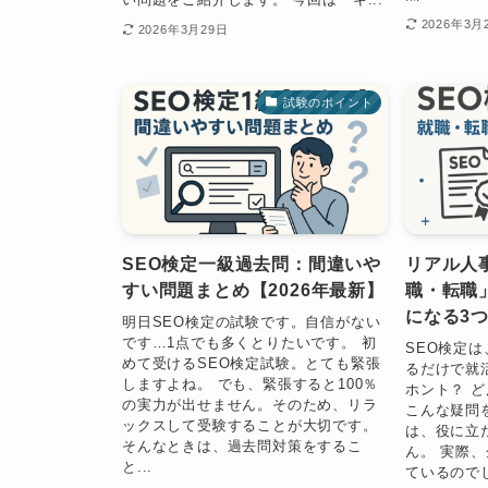
2026年3月
2026年3月29日
試験のポイント
SEO検定一級過去問：間違いや
リアル人
すい問題まとめ【2026年最新】
職・転職
になる3
明日SEO検定の試験です。自信がない
です…1点でも多くとりたいです。 初
SEO検定
めて受けるSEO検定試験。とても緊張
るだけで就
しますよね。 でも、緊張すると100％
ホント？ 
の実力が出せません。そのため、リラ
こんな疑問
ックスして受験することが大切です。
は、役に立
そんなときは、過去問対策をするこ
ん。 実際
と...
ているのでし