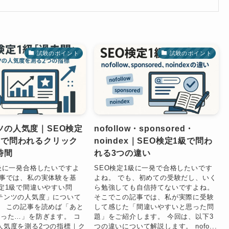
試験のポイント
試験のポイント
ツの人気度｜SEO検定
nofollow・sponsored・
問で問われるクリック
noindex｜SEO検定1級で問わ
時間
れる3つの違い
1級に一発合格したいですよ
SEO検定1級に一発で合格したいです
記事では、私の実体験を基
よね。 でも、初めての受験だし、いく
検定1級で間違いやすい問
ら勉強しても自信持てないですよね。
テンツの人気度」について
そこでこの記事では、私が実際に受験
。 この記事を読めば「あと
して感じた「間違いやすいと思った問
だった…」を防ぎます。 コ
題」をご紹介します。 今回は、以下3
人気度を測る2つの指標｜ク
つの違いについて解説します。 nofo...