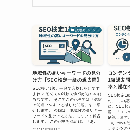
試験のポイント
地域性の高いキーワードの見分
コンテン
け方【SEO検定一級の過去問】
1級過去
率と滞在
SEO検定1級、一発で合格したいです
よね？ 初めての試験で自信がないのは
SEO検定
当然です。 そこでこの記事では「試験
ね。 この
で間違いやすいと感じた問題」をご紹
に、SEO
介します。 今回は「地域性の高いキー
題、「コン
ワードを見分ける方法」について解説
解説します
します。 この記事を読めば、「あ...
1点で合格
ンテンツの
2026年3月29日