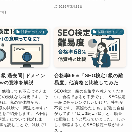
2026年3月29日
29日
試験のポイント
試験のポイント
1級 過去問│ドメイン
合格率69％「SEO検定1級の難
wwの意味を解説
易度」他資格と比較してみた
、勉強しても不安は消えま
SEO検定一級の合格率を教えてくださ
ての受験なら尚更です。 そ
い。合格できるか不安です。 SEO検定
事は、私の実体験から、
一級にチャレンジしたいけど、挫折が
一級の試験で、間違えやすい
不安です。 実際わたしも、試験に自信
題をご紹介します。 今回は
がもてず「4級→3級→2級」と、順番
構造」について解説しま
に受験しようと思っていました。 しか
記事を読むことで、試験で1
し、転職するならSEO検定一級がオス
ス...