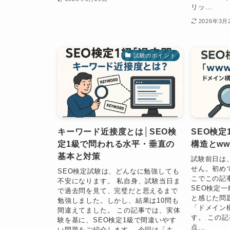
リッ...
2026年3月
試験のポイント
キーワード近接度とは│SEO検
SEO検定
定1級で問われる水平・垂直の
構造とw
基本と対策
試験前日は
せん。初め
SEO検定試験は、どんなに勉強しても
こでこの記
不安になります。 私自身、試験当日ま
SEO検定
で過去問を見て、完璧だと思えるまで
と感じた問
勉強しました。しかし、結果は10問も
「ドメイン
間違えてました。 この記事では、実体
す。 この
験を基に、SEO検定1級で間違いやす
点...
い問題をご紹介します。 今回は「キ...