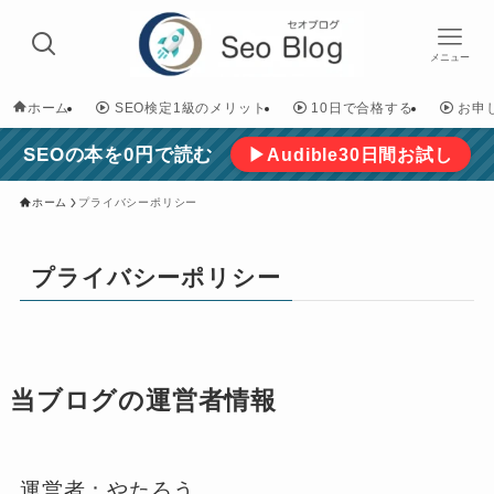
メニュー
ホーム
SEO検定1級のメリット
10日で合格する
お申
SEOの本を0円で読む
▶Audible30日間お試し
ホーム
プライバシーポリシー
プライバシーポリシー
当ブログの運営者情報
運営者：やたろう